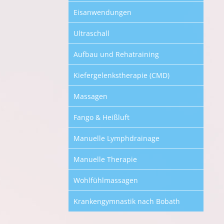
Eisanwendungen
Ultraschall
Aufbau und Rehatraining
Kiefergelenkstherapie (CMD)
Massagen
Fango & Heißluft
Manuelle Lymphdrainage
Manuelle Therapie
Wohlfühlmassagen
Krankengymnastik nach Bobath