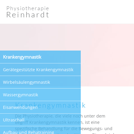
Physiotherapie
Reinhardt
Krankengymnastik
Gerätegestützte Krankengymnastik
Wirbelsäulengymnastik
Wassergymnastik
Krankengymnastik
Eisanwendungen
Die Physiotherapie, die viele noch unter dem
Ultraschall
Begriff Krankengymnastik kennen, ist eine
spezifische Behandlung für die Bewegungs- und
Aufbau und Rehatraining